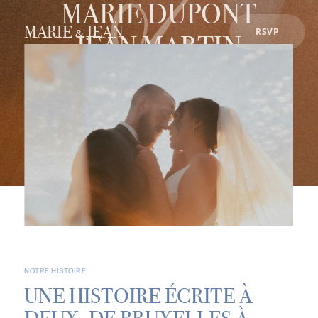
MARIE DUPONT
MARIE & JEAN
RSVP
JEAN MARTIN
REJOIGNEZ-NOUS EN
GRÈCE POUR
CÉLÉBRER NOTRE
AMOUR
NOTRE HISTOIRE
UNE HISTOIRE ÉCRITE À